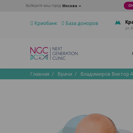
Выберите ваш город:
О
Москва
Кр
Криобанк
База доноров
ул. 
Главная
Врачи
Владимиров Виктор 