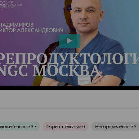
оложительные
37
Отрицательные
0
Неопределенные
3