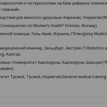
апароскопия и гистероскопия» на базе референс клин
-главный».
дствия для женского здоровья» Киркинес, Норвегия (9th 
r Consequences on Women’s Health” Kirkines, Norway).
ской помощи, Тель-Авив, Израиль (“Emergency Medicine W
медицинский семинар, Зальцбург, Австрия. (“Obstetrics an
g, Austria).
овье» Университет Карлскруны, Карлскруна, Швеция (“Rep
Sweden).
итет Тромсё, Тромсё, Норвегия (General medical training 