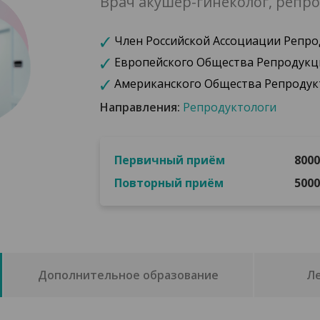
Врач акушер-гинеколог, репро
Член Российской Ассоциации Репро
Европейского Общества Репродукци
Американского Общества Репроду
Направления:
Репродуктологи
Первичный приём
8000
Повторный приём
5000
Дополнительное образование
Л