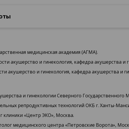
боты
сударственная медицинская академия (АГМА).
ности акушерство и гинекология, кафедра акушерства и 
ости акушерство и гинекология, кафедра акушерства и г
 акушерства и гинекологии Северного Государственного 
ательных репродуктивных технологий ОКБ г. Ханты-Манс
лог клиники «Центр ЭКО», Москва.
толог медицинского центра «Петровские Ворота», Моск