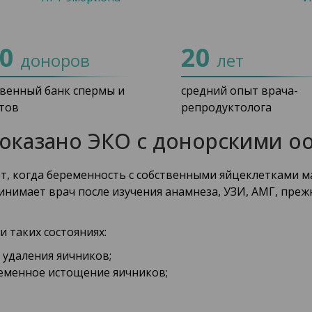
00
20
доноров
лет
твенный банк спермы и
средний опыт врача-
тов
репродуктолога
показано ЭКО с донорскими о
, когда беременность с собственными яйцеклетками м
инимает врач после изучения анамнеза, УЗИ, АМГ, преж
 таких состояниях:
 удаления яичников;
еменное истощение яичников;