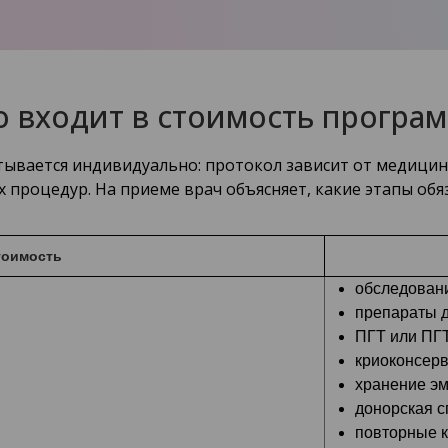
о входит в стоимость програ
тывается индивидуально: протокол зависит от медицин
процедур. На приеме врач объясняет, какие этапы обя
тоимость
обследован
препараты д
ПГТ или ПГТ
криоконсерв
хранение э
донорская с
повторные к