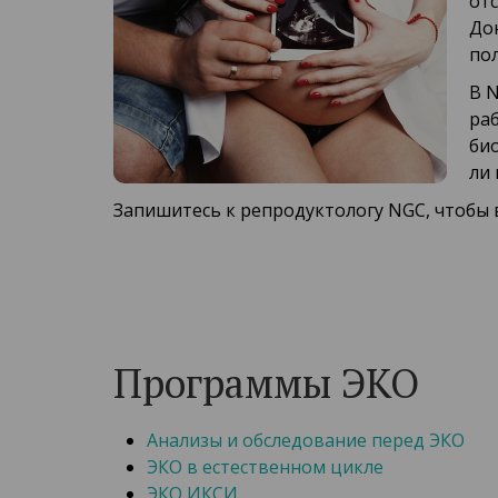
от
До
по
В 
ра
би
ли 
Запишитесь к репродуктологу NGC, чтобы
Программы ЭКО
Анализы и обследование перед ЭКО
ЭКО в естественном цикле
ЭКО ИКСИ