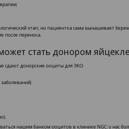
ерапии;
огический этап, но пациентка сама вынашивает берем
е после переноса.
может стать донором яйцекл
е сдают донорские ооциты для ЭКО:
 заболеваний;
о).
оваться нашим банком ооцитов в клинике NGC: у нас б