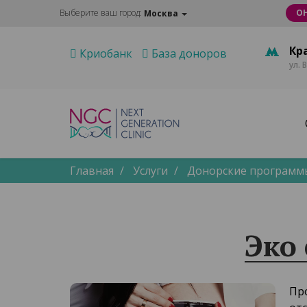
Выберите ваш город:
О
Москва
Кр
Криобанк
База доноров
ул. 
Главная
Услуги
Донорские программ
Эко
Пр