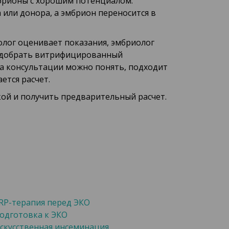
мбрионы с хорошим потенциалом.
или донора, а эмбрион переносится в
лог оценивает показания, эмбриолог
подобрать витрифицированный
На консультации можно понять, подходит
ется расчет.
ой и получить предварительный расчет.
RP-терапия перед ЭКО
одготовка к ЭКО
скусственная инсеминация