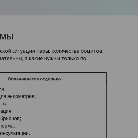
ммы
ской ситуации пары, количества ооцитов,
зательны, а какие нужны только по
Оплачивается отдельно
ия;
ля эндометрия;
-А;
ация;
мбрионов;
перма;
онсультации.