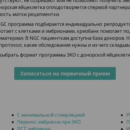
сутствуют, не созревают или не позволяют получить э
норская яйцеклетка оплодотворяется спермой партнера 
лость матки реципиентки.
NGC программа подбирается индивидуально: репродукто
ботает с клетками и эмбрионами, криобанк помогает 
оматериал. В NGC пациенткам доступна база доноров. 
протокол, какие обследования нужны и из чего складыва
 выбрать формат программы ЭКО с донорской яйцеклетк
С минимальной стимуляцией
P
Перенос эмбриона при ЭКО
П
ПГТ эмбриона
И