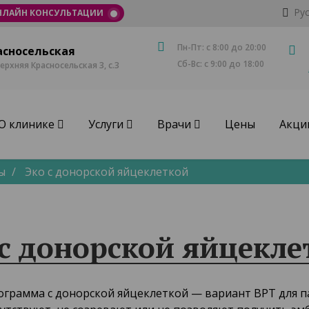
Ру
НЛАЙН КОНСУЛЬТАЦИИ
Пн-Пт: с 8:00 до 20:00
асносельская
Сб-Вс: с 9:00 до 18:00
Верхняя Красносельская 3, с.3
О клинике
Услуги
Врачи
Цены
Акци
ы
Эко с донорской яйцеклеткой
 с донорской яйцекле
ограмма с донорской яйцеклеткой — вариант ВРТ для п