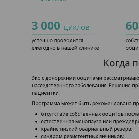
3 000
6
циклов
успешно проводится
собс
ежегодно в нашей клинике
ооци
Когда 
Эко с донорскими ооцитами рассматривают
наследственного заболевания. Решение пр
пациентки.
Программа может быть рекомендована при
отсутствие собственных ооцитов после
естественная менопауза или преждевр
крайне низкий овариальный резерв;
синдром резистентных яичников;