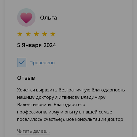
Никуда не торопил, вместе обсуждали о
дальнейших планах по лечению. Пока рано
Ольга
говорить о результатах, но подход к лечению
мне нравится. Также очень привлекает, что врач
имеет большой опыт работы, много знает.
5 Января 2024
Проверено
Отзыв
Хочется выразить безграничную благодарность
нашиму доктору Литвинову Владимиру
Валентиновичу. Благодаря его
профессионализму и опыту в нашей семье
поселилось счастье)). Все консультации доктор
проводит чётко, грамотно, компетентно! Весь
Читать далее...
путь лечения ведёт сам! И оперативное