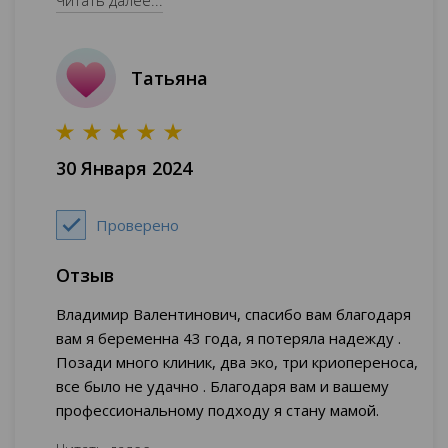
супругом для исследований в конце августа 2023.
В сентябре 2023 доктор сделал перенос
эмбриона, процедура прошла без неприятных
Татьяна
последствий, легко перенесла процедуру и
вечером после уже была дома. Наш малыш
успешно прижился и вот теперь уже стоим на
учете и в ожидании. После стольких неудач
30 Января 2024
самостоятельно и с другими врачами верили
только в чудо. Порекомендовала обратиться к
врачу от Бога подруга, [...]. Спасибо, чудо-доктор!
Проверено
Искренне желаем продолжать делать семьи
счастливыми, низкий поклон от души!
Отзыв
Владимир Валентинович, спасибо вам благодаря
вам я беременна 43 года, я потеряла надежду .
Позади много клиник, два эко, три криопереноса,
все было не удачно . Благодаря вам и вашему
профессиональному подходу я стану мамой.
Благодарна вам вы для меня замечательный