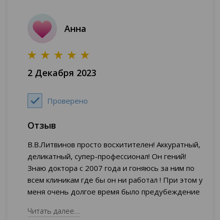
вмешательство, и подбор лекарственных
препаратов, и перенос! Берет ответственность
Анна
за свои действия и уверен в результате!
Невольно заражает уверенностью и своих
пациентов)) Главное- доверять специалисту и
строго выполнять все рекомендации!
2 Декабря 2023
Особенно хочется отметить тот факт, что
Владимир Валентинович не бросил в сложный
момент!
Проверено
Отзыв
В.В.Литвинов просто восхитителен! Аккуратный,
деликатный, супер-профессионал! Он гений!
Знаю доктора с 2007 года и гоняюсь за ним по
всем клиникам где бы он ни работал ! При этом у
меня очень долгое время было предубеждение
против мужчин-гинекологов (первый в жизни мой
Читать далее...
поход к гинекологу да ещё и мужчине в 1995 был