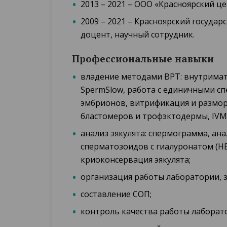
2013 – 2021 – ООО «Красноярский ц
2009 – 2021 – Красноярский госуда
доцент, научный сотрудник.
Профессиональные навыки
владение методами ВРТ: внутримат
SpermSlow, работа с единичными сп
эмбрионов, витрификация и размор
бластомеров и трофэктодермы, IVM,
анализ эякулята: спермограмма, ан
сперматозоидов с гиалуронатом (Н
криоконсервация эякулята;
организация работы лаборатории, з
составление СОП;
контроль качества работы лаборат