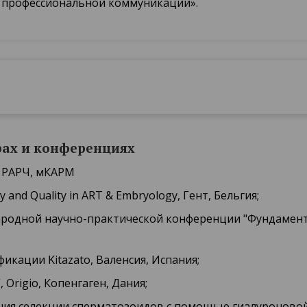
 профессиональной коммуникации».
рах и конференциях
х РАРЧ, мКАРМ
 and Quality in ART & Embryology, Гент, Бельгия;
ународной научно-практической конференции "Фундамен
фикации Kitazato, Валенсия, Испания;
”, Origio, Копенгаген, Дания;
ния селекции сперматозоидов с помощью гиалуроновой 