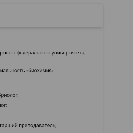
бирского федерального университета,
циальность «биохимия».
бриолог;
ог;
старший преподаватель;