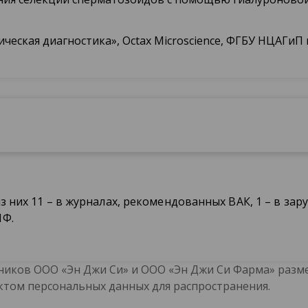
еская диагностика», Octax Microscience, ФГБУ НЦАГиП им
з них 11 – в журналах, рекомендованных ВАК, 1 – в за
НФ.
иков ООО «Эн Джи Си» и ООО «Эн Джи Си Фарма» разме
ктом персональных данных для распространения.