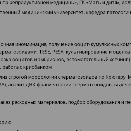
ентр репродуктивной медицины», ГК «Мать и дитя», дол
рственный медицинский университет, кафедра патологич
очная инсеминация, получение ооцит-кумулюсных комп
ерматозоидами, TESE, PESA, культивирование и оценка
озка ооцитов и эмбрионов, вспомогательный хетчинг (
 работа с криобанком;
ализ строгой морфологии сперматозоидов по Крюгеру, М
ВА), анализ ДНК-фрагментации сперматозоидов, выдел
аказ расходных материалов, подбор оборудования и пе
ории;