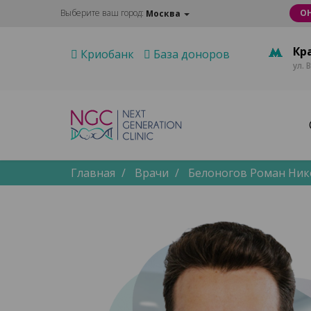
Выберите ваш город:
О
Москва
Кр
Криобанк
База доноров
ул. 
Главная
Врачи
Белоногов Роман Ник