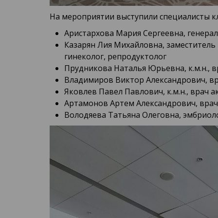
На мероприятии выступили специалисты к
Аристархова Мария Сергеевна, генера
Казарян Лия Михайловна, заместитель 
гинеколог, репродуктолог
Прудникова Наталья Юрьевна, к.м.н., 
Владимиров Виктор Александрович, вр
Яковлев Павел Павлович, к.м.н., врач
Артамонов Артем Александрович, врач
Володяева Татьяна Олеговна, эмбриол