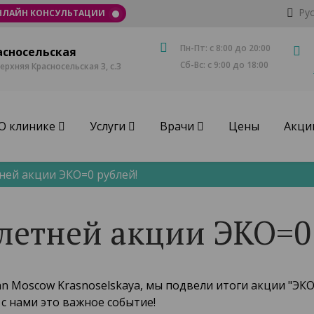
Ру
НЛАЙН КОНСУЛЬТАЦИИ
Пн-Пт: с 8:00 до 20:00
асносельская
Сб-Вс: с 9:00 до 18:00
Верхняя Красносельская 3, с.3
О клинике
Услуги
Врачи
Цены
Акци
ней акции ЭКО=0 рублей!
летней акции ЭКО=0
 Inn Moscow Krasnoselskaya, мы подвели итоги акции "ЭКО
с нами это важное событие!