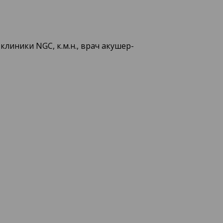
линики NGC, к.м.н., врач акушер-