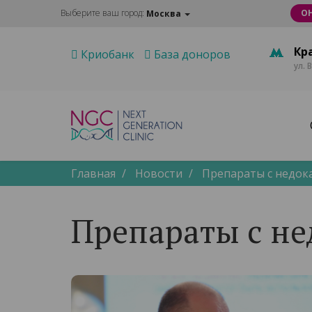
Выберите ваш город:
О
Москва
Кр
Криобанк
База доноров
ул. 
Главная
Новости
Препараты с недок
Препараты с н