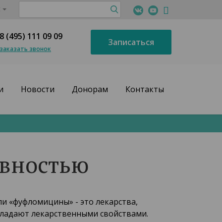
с
8 (495) 111 09 09
Записаться
заказать звонок
и
Новости
Донорам
Контакты
ивностью
и «фуфломицины» - это лекарства,
бладают лекарственными свойствами.