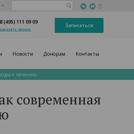
с
8 (495) 111 09 09
Записаться
заказать звонок
и
Новости
Донорам
Контакты
ходы к лечению
как современная
ию