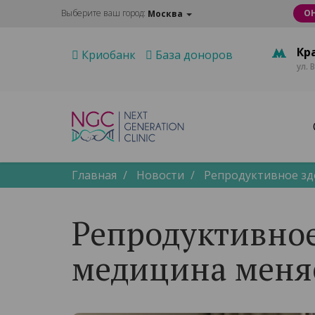
Выберите ваш город:
О
Москва
Кр
Криобанк
База доноров
ул. 
Главная
Новости
Репродуктивное зд
Репродуктивное
медицина меня