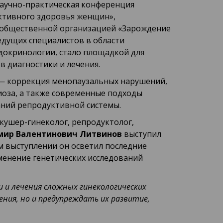
научно-практическая конференция
ктивного здоровья женщин»,
общественной организацией «Зарождение
едущих специалистов в области
докринологии, стало площадкой для
 диагностики и лечения.
— коррекция менопаузальных нарушений,
иоза, а также современные подходы
аний репродуктивной системы.
акушер-гинеколог, репродуктолог,
мир Валентинович Литвинов
выступил
ем выступлении он осветил последние
енение генетических исследований
 и лечения сложных гинекологических
ния, но и предупреждать их развитие,