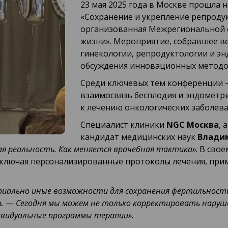
23 мая 2025 года в Москве прошла 
«Сохранение и укрепление репроду
организованная Межрегиональной 
жизни». Мероприятие, собравшее в
гинекологии, репродуктологии и эн
обсуждения инновационных методов
Среди ключевых тем конференции 
взаимосвязь бесплодия и эндометр
к лечению онкологических заболев
Специалист клиники
NGC Москва
, 
кандидат медицинских наук
Влади
ая реальность. Как меняется врачебная тактика»
. В сво
ключая персонализированные протоколы лечения, прим
иально иные возможности для сохранения фертильности
в. —
Сегодня мы можем не только корректировать наруше
ивидуальные программы терапии».