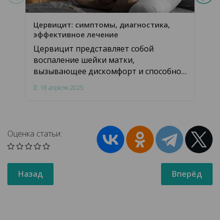
Ген
Цервицит: симптомы, диагностика,
Сов
эффективное лечение
вни
Цервицит представляет собой
«же
воспаление шейки матки,
вызывающее дискомфорт и способное
привести к серьезным последствиям…
18 апреля 2025
11 
Оценка статьи:
Назад
Вперёд