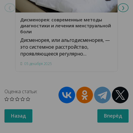
❮
❯
Опс
Дисменорея: современные методы
мен
диагностики и лечения менструальной
боли
Опс
Дисменорея, или альгодисменорея, —
мен
это системное расстройство,
&#4
проявляющееся регулярно
инт
возникающим болевым синдромом в
зна
05 декабря 2025
23 
…
Оценка статьи:
Назад
Вперёд