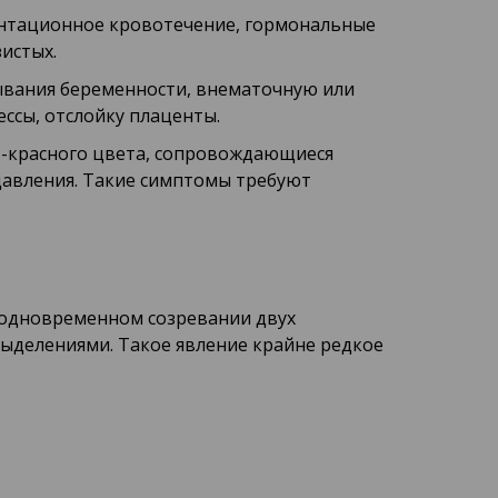
антационное кровотечение, гормональные
истых.
ывания беременности, внематочную или
сы, отслойку плаценты.
о-красного цвета, сопровождающиеся
давления. Такие симптомы требуют
 одновременном созревании двух
выделениями. Такое явление крайне редкое