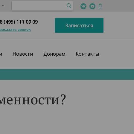
с
8 (495) 111 09 09
Записаться
заказать звонок
и
Новости
Донорам
Контакты
еменности?