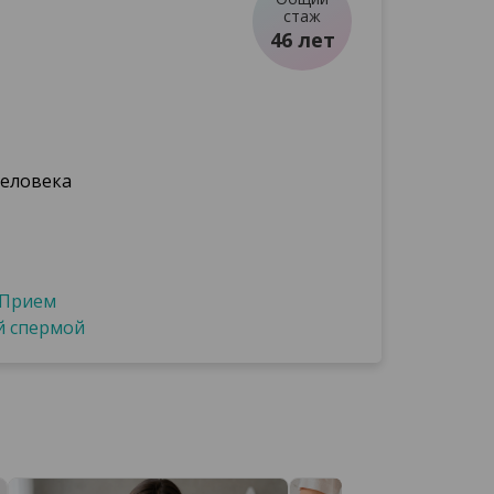
стаж
46 лет
человека
Прием
й спермой