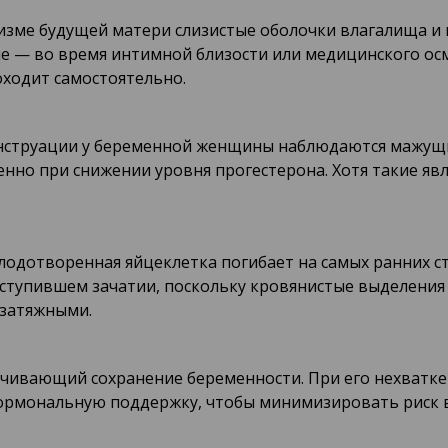
изме будущей матери слизистые оболочки влагалища и 
ие — во время интимной близости или медицинского ос
ходит самостоятельно.
нструации у беременной женщины наблюдаются мажущие
но при снижении уровня прогестерона. Хотя такие явл
плодотворенная яйцеклетка погибает на самых ранних с
ступившем зачатии, поскольку кровянистые выделения
 затяжными.
чивающий сохранение беременности. При его нехватке
 гормональную поддержку, чтобы минимизировать риск