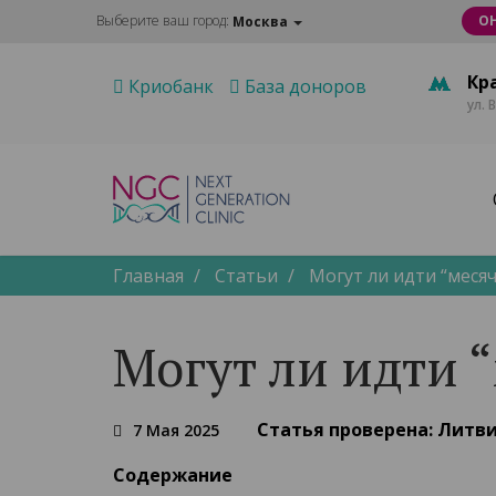
Выберите ваш город:
О
Москва
Кр
Криобанк
База доноров
ул. 
Главная
Статьи
Могут ли идти “меся
Могут ли идти 
Статья проверена:
Литви
7 Мая 2025
Содержание