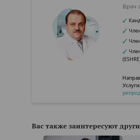
Врач 
Кан
Член
Член
Член
(ESHRE
Напра
Услуги
репрод
Вас также заинтересуют други