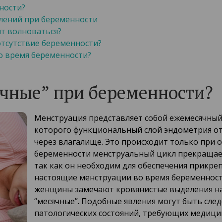
ности?
лений при беременности
ит волноваться?
тсутствие беременности?
о время беременности?
ячные” при беременности?
Менструация представляет собой ежемесячный 
которого функциональный слой эндометрия от
через влагалище. Это происходит только при о
беременности менструальный цикл прекращает
так как он необходим для обеспечения прикре
настоящие менструации во время беременност
женщины замечают кровянистые выделения на 
“месячные”. Подобные явления могут быть след
патологических состояний, требующих медици