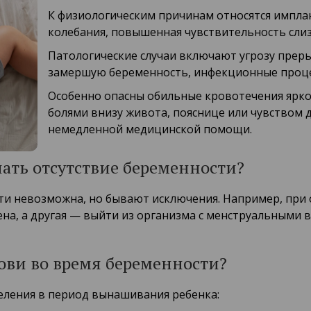
К физиологическим причинам относятся импл
колебания, повышенная чувствительность слиз
Патологические случаи включают угрозу прер
замершую беременность, инфекционные процес
Особенно опасны обильные кровотечения ярк
болями внизу живота, пояснице или чувством 
немедленной медицинской помощи.
ать отсутствие беременности?
сти невозможна, но бывают исключения. Например, при
на, а другая — выйти из организма с менструальными 
ови во время беременности?
еления в период вынашивания ребенка: