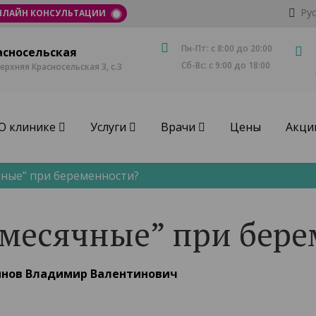
Ру
НЛАЙН КОНСУЛЬТАЦИИ
Пн-Пт: с 8:00 до 20:00
асносельская
Сб-Вс: с 9:00 до 18:00
Верхняя Красносельская 3, с.3
О клинике
Услуги
Врачи
Цены
Акци
чные” при беременности?
“месячные” при бер
нов Владимир Валентинович