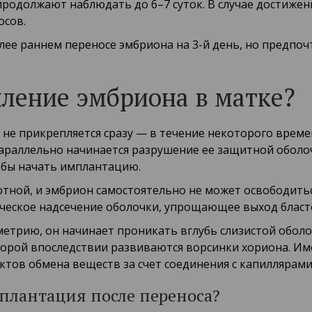
 продолжают наблюдать до 6–7 суток. В случае достиже
осов.
лее раннем переносе эмбриона на 3-й день, но предпо
пление эмбриона в матке?
 не прикрепляется сразу — в течение некоторого време
араллельно начинается разрушение ее защитной оболочк
обы начать имплантацию.
тной, и эмбрион самостоятельно не может освободиться
ческое надсечение оболочки, упрощающее выход бласт
метрию, он начинает проникать вглубь слизистой оболо
торой впоследствии развиваются ворсинки хориона. И
тов обмена веществ за счет соединения с капиллярами
плантация после переноса?