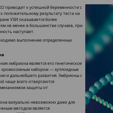
ЭКО приводит к успешной беременности с
 к положительному результату теста на
кране УЗИ оказывается более
ем не менее в большинстве случаев, при
ность наступает.
бходимо выполнение определенных
на
ия эмбриона является его генетическое
м хромосомным набором — эуплоидные
и и дальнейшего развития. Эмбрионы с
) чаще всего отвергаются
м механизмом защиты от
иона визуально невозможно даже для
ежным методом является