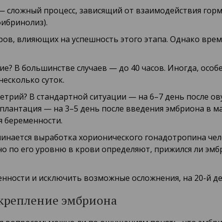
— сложный процесс, зависящий от взаимодействия гор
фибринолиз).
торов, влияющих на успешность этого этапа. Однако вр
е? В большинстве случаев — до 40 часов. Иногда, особ
несколько суток.
трий? В стандартной ситуации — на 6–7 день после ову
плантация — на 3–5 день после введения эмбриона в ма
я беременности.
инается выработка хорионического гонадотропина чел
 по его уровню в крови определяют, прижился ли эмб
нности и исключить возможные осложнения, на 20-й де
крепление эмбриона