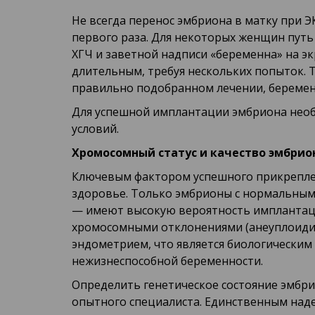
Не всегда перенос эмбриона в матку при 
первого раза. Для некоторых женщин путь
ХГЧ и заветной надписи «беременна» на э
длительным, требуя нескольких попыток. Т
правильно подобранном лечении, беремен
Для успешной имплантации эмбриона нео
условий.
Хромосомный статус и качество эмбрио
Ключевым фактором успешного прикреплен
здоровье. Только эмбрионы с нормальны
— имеют высокую вероятность имплантаци
хромосомными отклонениями (анеуплоидии
эндометрием, что является биологически
нежизнеспособной беременности.
Определить генетическое состояние эмбр
опытного специалиста. Единственным над