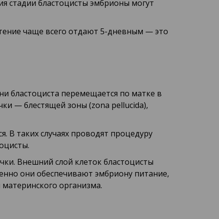
ния стадии бластоцисты эмбрионы могут
чтение чаще всего отдают 5-дневным — это
ни бластоциста перемещается по матке в
и — блестящей зоны (zona pellucida),
. В таких случаях проводят процедуру
оцисты.
чки. Внешний слой клеток бластоцисты
менно они обеспечивают эмбриону питание,
 материнского организма.