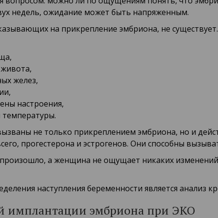
я вопросом: можно ли по ощущениям понять, что эмбри
вух недель, ожидание может быть напряженным.
указывающих на прикрепление эмбриона, не существуе
ща,
живота,
ых желез,
ии,
ены настроения,
 температуры.
вызваны не только прикреплением эмбриона, но и дей
его, прогестерона и эстрогенов. Они способны вызыват
е произошло, а женщина не ощущает никаких изменений.
еления наступления беременности является анализ кро
ой имплантации эмбриона при ЭКО