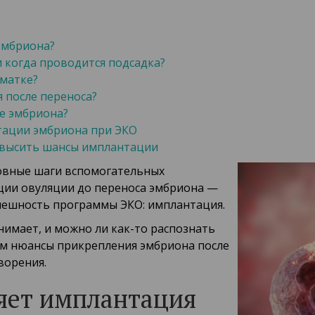
эмбриона?
 когда проводится подсадка?
 матке?
 после переноса?
е эмбриона?
тации эмбриона при ЭКО
овысить шансы имплантации
новные шаги вспомогательных
ции овуляции до переноса эмбриона —
спешность программы ЭКО: имплантация.
анимает, и можно ли как-то распознать
ем нюансы прикрепления эмбриона после
ворения.
ляет имплантация