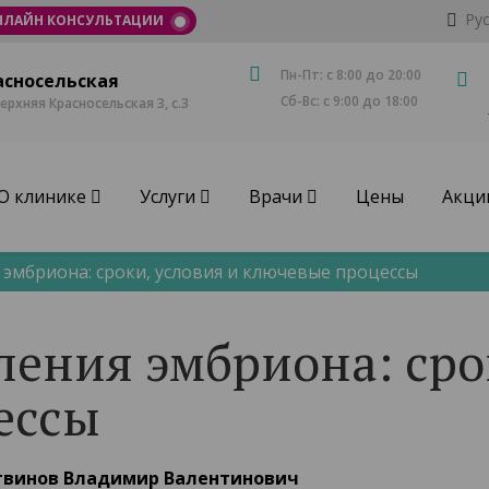
Ру
НЛАЙН КОНСУЛЬТАЦИИ
Пн-Пт: с 8:00 до 20:00
асносельская
Сб-Вс: с 9:00 до 18:00
Верхняя Красносельская 3, с.3
О клинике
Услуги
Врачи
Цены
Акци
эмбриона: сроки, условия и ключевые процессы
ения эмбриона: срок
ессы
винов Владимир Валентинович