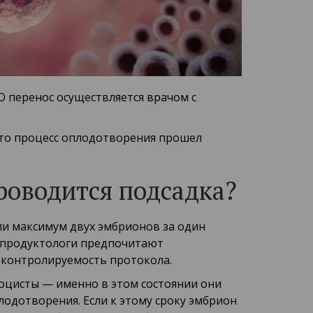
О перенос осуществляется врачом с
 что процесс оплодотворения прошел
роводится подсадка?
или максимум двух эмбрионов за один
епродуктологи предпочитают
 контролируемость протокола.
тоцисты — именно в этом состоянии они
лодотворения. Если к этому сроку эмбрион