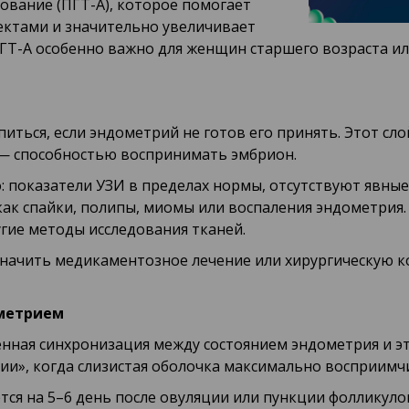
вание (ПГТ-А), которое помогает
ектами и значительно увеличивает
Т-А особенно важно для женщин старшего возраста или
иться, если эндометрий не готов его принять. Этот с
— способностью воспринимать эмбрион.
: показатели УЗИ в пределах нормы, отсутствуют явны
 как спайки, полипы, миомы или воспаления эндометрия
угие методы исследования тканей.
значить медикаментозное лечение или хирургическую 
ометрием
нная синхронизация между состоянием эндометрия и э
ии», когда слизистая оболочка максимально восприимч
ся на 5–6 день после овуляции или пункции фолликуло