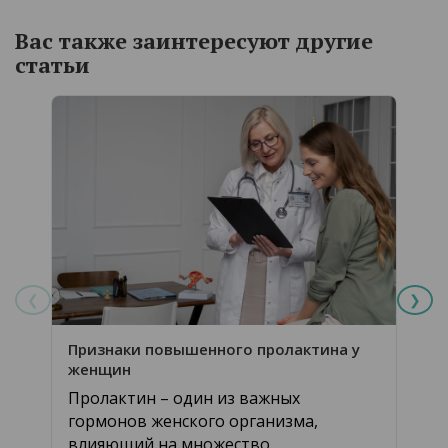
Вас также заинтересуют другие
статьи
❮
❯
Осо
Признаки повышенного пролактина у
женщин
Леч
Пролактин – один из важных
оче
гормонов женского организма,
про
влияющий на множество
тща