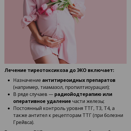
Лечение тиреотоксикоза до ЭКО включает:
Назначение
антитиреоидных препаратов
(например, тиамазол, пропилтиоурацил);
В ряде случаев —
радиойодтерапию или
оперативное удаление
части железы;
Постоянный контроль уровня ТТГ, Т3, Т4, а
также антител к рецепторам ТТГ (при болезни
Грейвса).