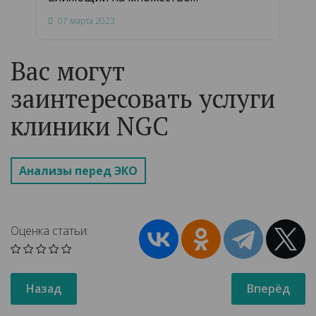
физиологических процессов.
07 марта 2023
22 
Вас могут
заинтересовать услуги
клиники NGC
Анализы перед ЭКО
Оценка статьи:
Назад
Вперёд