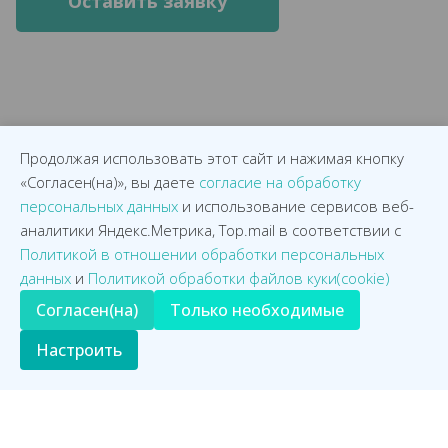
Продолжая использовать этот сайт и нажимая кнопку
«Согласен(на)», вы даете
согласие на обработку
Остались вопросы?
персональных данных
и использование сервисов веб-
аналитики Яндекс.Метрика, Top.mail в соответствии с
Проконсультируем по телефону или запишем вас на прием к
Политикой в отношении обработки персональных
репродуктологу
данных
и
Политикой обработки файлов куки(cookie)
Согласен(на)
Только необходимые
Настроить